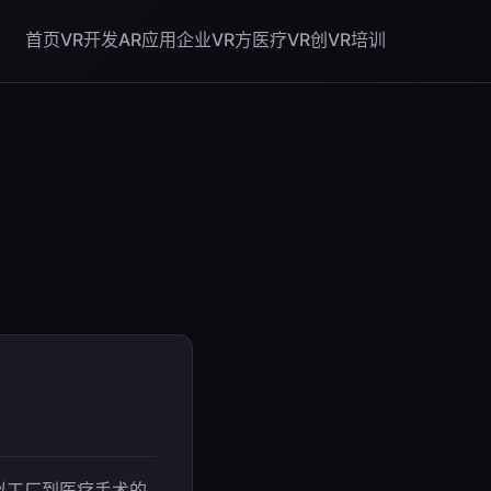
首页
VR开发
AR应用
企业VR方
医疗VR创
VR培训
拟工厂到医疗手术的