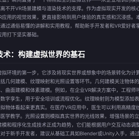
离不开VR场景建模与渲染技术的支撑。作为虚拟现实开发的核心
R应用的视觉效果，更直接影响到用户体验的真实感和沉浸感。本
通过通俗易懂的讲解和实用教程，帮助新手开发者和VR爱好者
应用打下坚实基础。
技术：构建虚拟世界的基石
虚拟环境的第一步，它涉及将现实世界或想象中的场景转化为计
包括几何建模、纹理映射和光照设置等环节。几何建模关注物体
、曲面建模和体素建模。例如，在企业VR解决方案中，工程师
的数字孪生，用于安全培训或流程优化。纹理映射则为模型添加
拟物体看起来更真实。在医疗VR应用中，医生可以利用高精度
或医学教学。光照设置则模拟真实世界的光线效果，增强场景的
建模和程序化生成技术正成为趋势，它们能根据用户交互动态调整
于新手开发者，建议从基础工具如Blender或Unity入手，