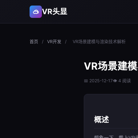
VR头显
🥽
首页
/
VR开发
/
VR场景建模与渲染技术解析
VR场景建
📅 2025-12-17
👁 4 阅读
概述
想象一下，戴上VR