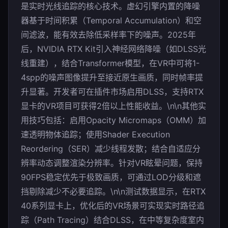
是实时光线追踪的核心技术。虚幻引擎内置的降噪
器基于时间积累（Temporal Accumulation）和空
间滤波，能有效去除低采样率下的噪声。2025年
后，NVIDIA RTX Kit引入神经网络降噪（如DLSS光
线重建），结合Transformer模型，在VR中可将1-
4spp的噪声图像提升至接近原生画质，同时帧率提
升显著。开发者可在插件市场启用DLSS，支持RTX
显卡的VR项目可获得2倍以上性能收益。\n\n其他实
用技巧包括：启用Opacity Micromaps（OMM）加
速透明物体追踪；使用Shader Execution
Reordering（SER）减少线程发散；结合自适应分
辨率动态调整渲染分辨率。针对VR眩晕问题，保持
90FPS稳定优先于极致画质，可通过LOD分级和遮
挡剔除减少不必要追踪。\n\n测试数据显示，在RTX
40系列显卡上，优化后的VR场景可实现实时路径追
踪（Path Tracing）结合DLSS，在中等复杂度室内