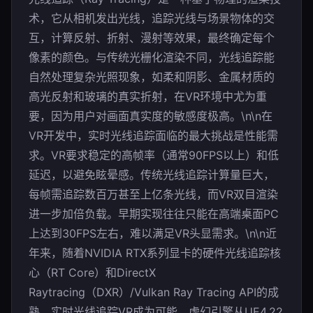
术，它从相机发出光线，追踪光线与场景物体的交
互，计算反射、折射、漫射等效果，最终确定每个
像素的颜色。与传统光栅化渲染不同，光线追踪能
自然处理复杂光照现象，如柔和阴影、金属材质的
高光反射和玻璃的真实折射，在VR环境中尤为重
要，因为用户对画面真实度的敏感度极高。\n\n在
VR开发中，实时光线追踪面临的最大挑战是性能需
求。VR要求稳定的高帧率（通常90FPS以上）和低
延迟，以避免眩晕感。传统光线追踪计算量巨大，
每帧需追踪数百万甚至上亿条光线，而VR双目渲染
进一步加倍负载。早期实现往往只能在高端桌面PC
上达到30FPS左右，难以满足VR头显需求。\n\n近
年来，随着NVIDIA RTX系列显卡的硬件光线追踪核
心（RT Core）和DirectX
Raytracing（DXR）/Vulkan Ray Tracing API的成
熟，实时光线追踪VR成为可能。虚幻引擎从UE4.22